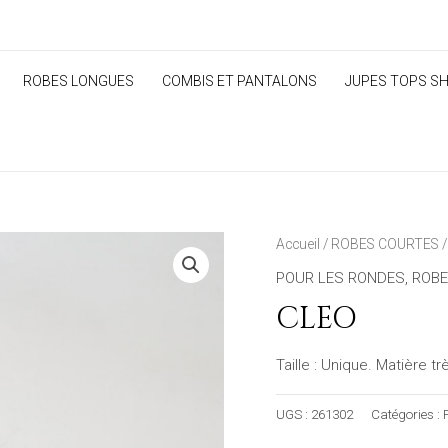
ROBES LONGUES
COMBIS ET PANTALONS
JUPES TOPS S
Accueil
/
ROBES COURTES
/
POUR LES RONDES
,
ROBE
CLEO
Taille : Unique. Matière 
UGS :
261302
Catégories :