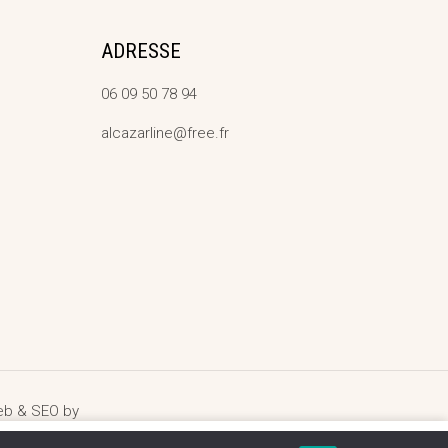
ADRESSE
06 09 50 78 94
alcazarline@free.fr
web & SEO by