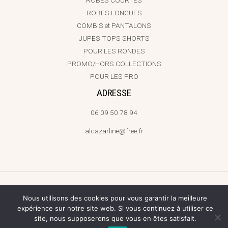
ROBES COURTES
ROBES LONGUES
COMBIS et PANTALONS
JUPES TOPS SHORTS
POUR LES RONDES
PROMO/HORS COLLECTIONS
POUR LES PRO
ADRESSE
06 09 50 78 94
alcazarline@free.fr
Copyright © 2026 ALCAZAR |
Plan de site
RGPD
Mentions légales
Nous utilisons des cookies pour vous garantir la meilleure
CGV
Création site web & SEO by
expérience sur notre site web. Si vous continuez à utiliser ce
site, nous supposerons que vous en êtes satisfait.